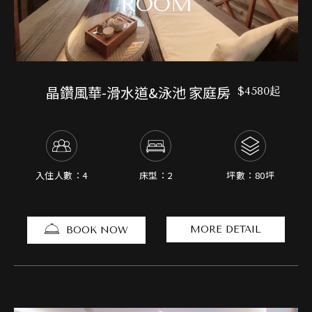
ROOM
晶鑽風華-滑水道&泳池 家庭房
$4580起
入住人數：4
床型：2
坪數：80坪
MORE DETAIL
BOOK NOW