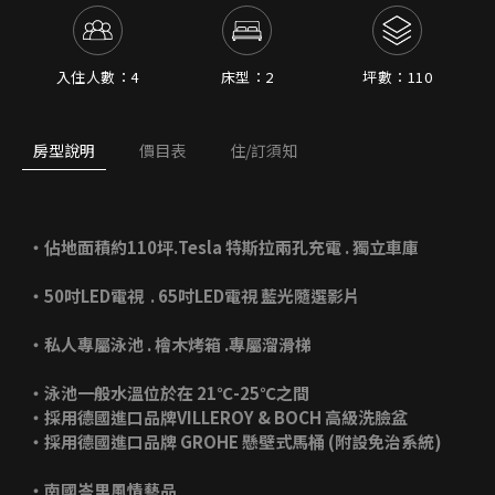
入住人數：4
床型：2
坪數：110
房型說明
價目表
住/訂須知
‧佔地面積約110坪.Tesla 特斯拉兩孔充電 . 獨立車庫
‧50吋LED電視 . 65吋LED電視 藍光隨選影片
‧私人專屬泳池 . 檜木烤箱 .專屬溜滑梯
‧泳池一般水溫位於在 21℃-25℃之間
‧採用德國進口品牌VILLEROY & BOCH 高級洗臉盆
‧採用德國進口品牌 GROHE 懸壁式馬桶 (附設免治系統)
‧南國峇里風情藝品