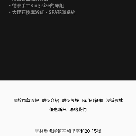
‧德泰手工King size的床組
‧大理石按摩浴缸、SPA花灑系統
關於風華渡假
房型介紹
房型設施
Buffet餐廳
漫遊雲林
優惠新訊
聯絡我們
雲林縣虎尾鎮平和里平和20-15號