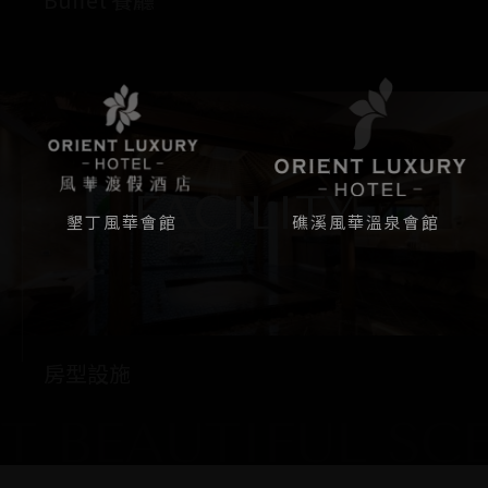
FACILITY
FACILITY
墾丁風華會館
礁溪風華溫泉會館
房型設施
房型設施
 BEAUTIFUL SCE