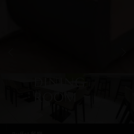
DINING
ROOM
Buffet 餐廳