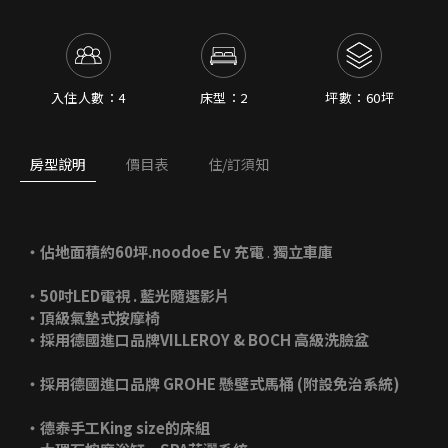
入住人數：4
床型：2
坪數：60坪
房型說明
價目表
住/訂須知
‧佔地面積約60坪.noodoe Ev 充電
.
獨立車庫
‧50吋LED電視 . 藍光隨選影片
‧頂級氣墊式按摩椅
‧採用德國進口品牌VILLEROY & BOCH 高級洗臉盆
‧採用德國進口品牌 GROHE 懸壁式馬桶 (附設免治系統)
‧德泰手工King size的床組