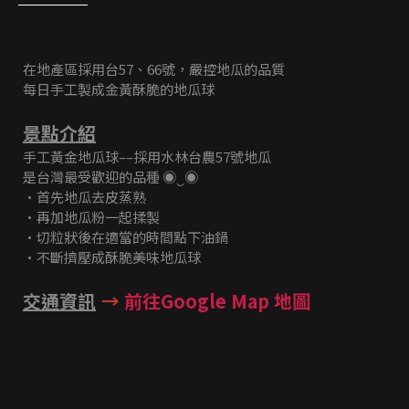
在地產區採用台57、66號，嚴控地瓜的品質
每日手工製成金黃酥脆的地瓜球
景點介紹
手工黃金地瓜球––採用水林台農57號地瓜
是台灣最受歡迎的品種 ◉‿◉
•首先地瓜去皮蒸熟
•再加地瓜粉一起揉製
•切粒狀後在適當的時間點下油鍋
•不斷擠壓成酥脆美味地瓜球
交通資訊
→
前往Google Map 地圖