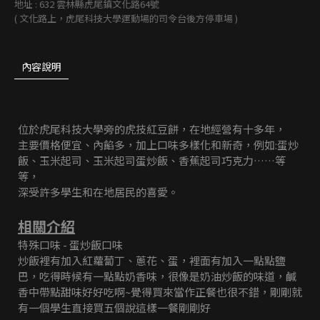
地址 : 632 雲林縣虎尾鎮文化路64號
( 文化路上，虎尾科技大學運動場的司令台後方停車場 )
內容說明
位於虎尾科技大學旁的虎技紅豆餅，在地經營有十多年，
主要價格便宜、內餡多，加上口味多樣化和新奇，例如:蛋炒
飯、玉米起司、玉米起司蛋炒飯、香蕉起司巧克力……等
等，
深受許多學生和在地居民的喜愛。
相關介紹
特殊口味 - 蛋炒飯口味
炒飯裡有加入紅蘿蔔丁、蔥花、蛋，裡面有加入一點點鹽
巴，吃得時候有一點點奶香味，很像是奶油炒飯的味道，鹹
香中帶點甜味好好吃啊~覺得買來當作正餐也很不錯，剛剛就
有一個學生直接買五個說這樣一餐剛剛好