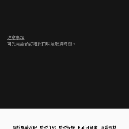
注意事項
可先電話預訂確保口味及取貨時間。
關於風華渡假
房型介紹
房型設施
Buffet餐廳
漫遊雲林